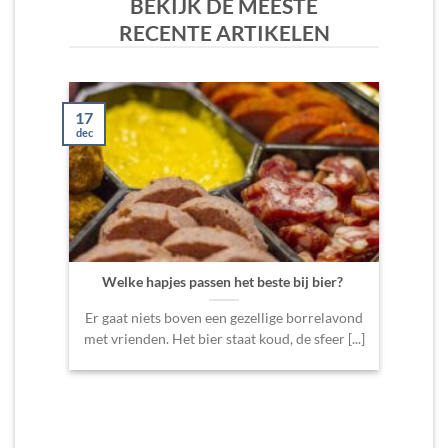
BEKIJK DE MEESTE
RECENTE ARTIKELEN
17
14
dec
okt
Welke hapjes passen het beste bij bier?
Dit 
Er gaat niets boven een gezellige borrelavond
Een
met vrienden. Het bier staat koud, de sfeer [...]
enorm