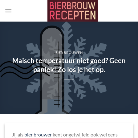
Ga
naar
inhoud
BIER BROUWEN
Maisch temperatuur niet goed? Geen
paniek! Zo los je het op.
Jij als
bier brouwer
kent ongetwijfeld ook wel eens