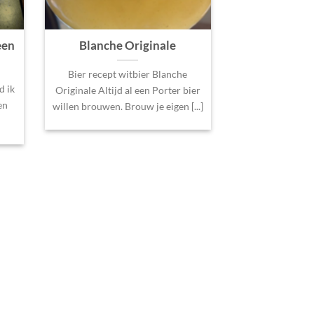
een
Blanche Originale
Bier recept witbier Blanche
d ik
Originale Altijd al een Porter bier
en
willen brouwen. Brouw je eigen [...]