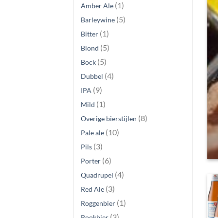
(1)
Amber Ale
(5)
Barleywine
(1)
Bitter
(5)
Blond
(5)
Bock
BIER TIPS
(4)
Dubbel
atbikes voor beginners
(9)
IPA
eke en opwindende manier om zowel door de stad te
(1)
Mild
reizen [...]
(8)
Overige bierstijlen
(10)
Pale ale
EES VERDER
→
(3)
Pils
(6)
Porter
(4)
Quadrupel
(3)
Red Ale
(1)
Roggenbier
(3)
Rookbier