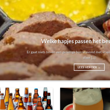
BIER TIPS
Welke hapjes passen het bes
Er gaat niets boven een gezellige borrelavond met vrien
sfeer [...]
LEES VERDER
→