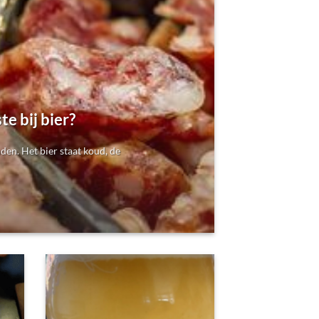
te bij bier?
den. Het bier staat koud, de