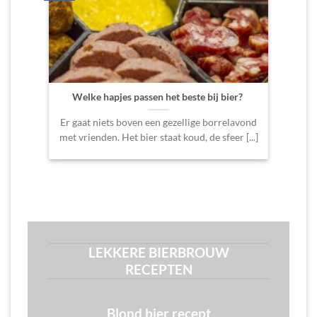
Welke hapjes passen het beste bij bier?
Dit 
Er gaat niets boven een gezellige borrelavond
Een
met vrienden. Het bier staat koud, de sfeer [...]
enorm
LEKKERE BIERBROUW
RECEPTEN
Blond bier recept