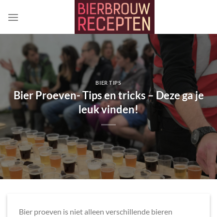
Ga
naar
inhoud
BIER TIPS
Bier Proeven- Tips en tricks – Deze ga je
leuk vinden!
Bier proeven is niet alleen verschillende bieren